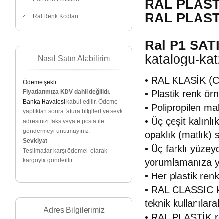
RAL PLAST
RAL PLAST
Ral Renk Kodları
Ral P1 SAT
katalogu-kat
Nasıl Satın Alabilirim
• RAL KLASİK (C
Ödeme şekli
Fiyatlarımıza KDV dahil değilidr.
• Plastik renk ör
Banka Havalesi
kabul edilir. Ödeme
• Polipropilen ma
yaptıktan sonra fatura bilgileri ve sevk
• Üç çeşit kalın
adresinizi faks veya e.posta ile
göndermeyi unutmayınız.
opaklık (matlık) s
Sevkiyat
• Üç farklı yüzeyd
Teslimatlar karşı ödemeli olarak
kargoyla gönderilir
yorumlamanıza ya
• Her plastik ren
• RAL CLASSIC ko
teknik kullanılar
Adres Bilgilerimiz
• RAL PLASTİK ren