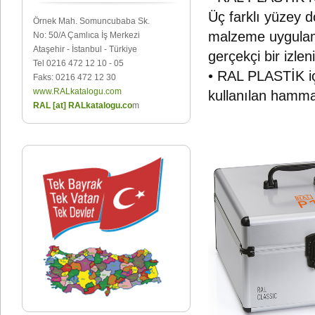
Üç farklı yüzey d
Örnek Mah. Somuncubaba Sk.
malzeme uygulama
No: 50/A Çamlıca İş Merkezi
Ataşehir - İstanbul - Türkiye
gerçekçi bir izlen
Tel 0216 472 12 10 - 05
• RAL PLASTİK içi
Faks: 0216 472 12 30
www.RALkatalogu.com
kullanılan hamma
RAL [at] RALkatalogu.co
m