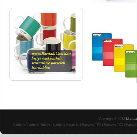
Copyright © 2012
Matbaa
Pantone
|
Pantone Türkiye
|
Pantone Kataloğu
| Pantone TPX
|
Pantone TCX
|
Pantone