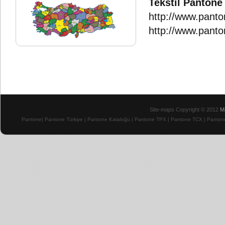
Tekstil Pantone
http://www.pant
http://www.pant
Site-maps Copyright © 2012
M
Pantone
|
Pantone Türkiye
|
Pantone Kataloğu
| Pantone TPX
|
Pantone TCX
|
Pantone